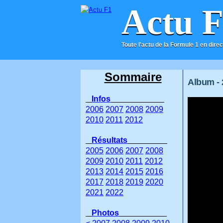
Actu 
Toute l'actu de la Formule 1 en direc
ACCUEIL
CONTACT
Sommaire
Album - 
Infos
2006
2007
2008
2009
2010
2011
2012
Résultats
2005
2006
2007
2008
2009
2010
2011
2012
2013
2014
2015
2016
2017
2018
2019
2020
2021
2022
Photos