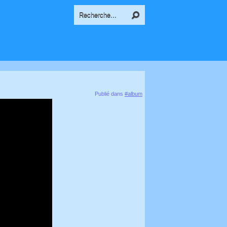
Publié dans
#album