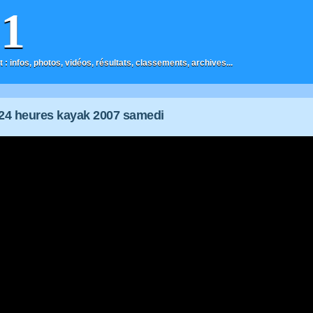
F1
t : infos, photos, vidéos, résultats, classements, archives...
24 heures kayak 2007 samedi