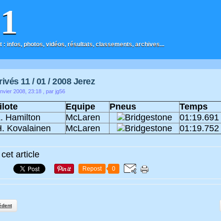
F1
t : infos, photos, vidéos, résultats, classements, archives...
ivés 11 / 01 / 2008 Jerez
nvier 2008, 23:18
, par jg56
ilote
Equipe
Pneus
Temps
. Hamilton
McLaren
01:19.691
. Kovalainen
McLaren
01:19.752
cet article
Repost
0
édent