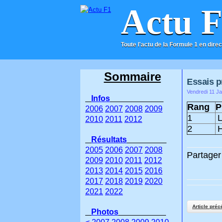
Actu 
Toute l'actu de la Formule 1 en direc
ACCUEIL
CONTACT
Sommaire
Essais pr
Vendredi 11 Ja
Infos
Rang
P
2006
2007
2008
2009
1
L
2010
2011
2012
2
H
Résultats
2005
2006
2007
2008
Partager 
2009
2010
2011
2012
2013
2014
2015
2016
2017
2018
2019
2020
2021
2022
Article préc
Photos