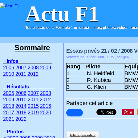
Actu F1
Toute l'actu de la Formule 1 en direct : infos, photos, vidéos, rés
ACCUEIL
CONTACT
Sommaire
Essais privés 21 / 02 / 2008 
Vendredi 22 Février 2008, 08:35
, par jg56
Infos
Rang
Pilote
Equi
2006
2007
2008
2009
1
N. Heidfeld
BMW
2010
2011
2012
2
R. Kubica
BMW
3
C. Klien
BMW
Résultats
2005
2006
2007
2008
2009
2010
2011
2012
Partager cet article
2013
2014
2015
2016
2017
2018
2019
2020
2021
2022
Photos
Article précédent