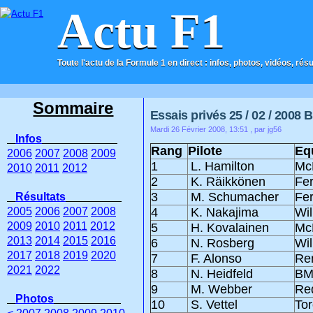
Actu F1
Toute l'actu de la Formule 1 en direct : infos, photos, vidéos, rés
ACCUEIL
CONTACT
Sommaire
Essais privés 25 / 02 / 2008 
Mardi 26 Février 2008, 13:51
, par jg56
Infos
Rang
Pilote
Eq
2006
2007
2008
2009
1
L. Hamilton
Mc
2010
2011
2012
2
K. Räikkönen
Fer
3
M. Schumacher
Fer
Résultats
2005
2006
2007
2008
4
K. Nakajima
Wil
2009
2010
2011
2012
5
H. Kovalainen
Mc
2013
2014
2015
2016
6
N. Rosberg
Wil
2017
2018
2019
2020
7
F. Alonso
Re
2021
2022
8
N. Heidfeld
B
9
M. Webber
Red
Photos
10
S. Vettel
To