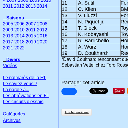
< 2007
2008
2009
2010
11
A. Sutil
For
2011
2012
2013
2014
12
C. Klien
B
13
V. Liuzzi
For
Saisons
14
N. Piquet jr.
Re
2005
2006
2007
2008
15
T. Glock
To
2009
2010
2011
2012
16
K. Kobayashi
To
2013
2014
2015
2016
17
R. Barrichello
Ho
2017
2018
2019
2020
18
A. Wurz
Ho
2021
2022
19
D. Coulthard*
Red
*David Coulthard rencontrant qu
Divers
Sebastian Vettel chez Toro Ross
Vidéos
Le palmarès de la F1
Partager cet article
Le saviez-vous ?
La parole à...
Les abréviations en F1
Les circuits d'essais
Catégories
Article précédent
Archives