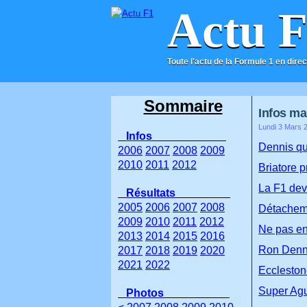
Actu 
Toute l'actu de la Formule 1 en direc
ACCUEIL
CONTACT
Sommaire
Infos ma
Lundi 3 Mars 
Infos
Dennis qui
2006
2007
2008
2009
2010
2011
2012
Briatore p
La F1 dev
Résultats
2005
2006
2007
2008
Détacheme
2009
2010
2011
2012
Ne pas en
2013
2014
2015
2016
Ron Denni
2017
2018
2019
2020
2021
2022
Eccleston
Super Agur
Photos