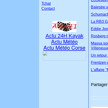
Tchat
Balestre s
Contact
Schumacher
La RB3 G-
Eddie Jord
Actu 24H Kayak
Rosberg p
Actu Météo
Massa sou
Actu Météo Corse
Villeneuv
Un retour
Frentzen 
L'affaire 
Partager 