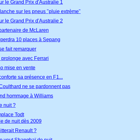
r le Grand Prix d'Australie 1
lanche sur les pneus "pluie extrème"
r le Grand Prix d'Australie 2
artenaire de McLaren
perdra 10 places à Sepang
se fait remarquer
prolonge avec Ferrari
o mise en vente
conforte sa présence en F1...
Coulthard ne se pardonnent pas
end hommage à Williams
 nuit ?
mplace Todt
ie de nuit dès 2009
tterait Renault ?
e veut Shanghaï de nuit