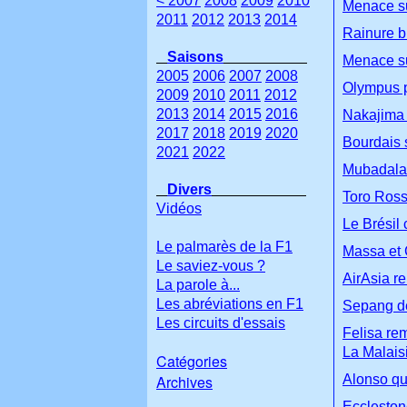
< 2007
2008
2009
2010
Menace su
2011
2012
2013
2014
Rainure b
Saisons
Menace su
2005
2006
2007
2008
Olympus p
2009
2010
2011
2012
2013
2014
2015
2016
Nakajima 
2017
2018
2019
2020
Bourdais 
2021
2022
Mubadala 
Divers
Toro Ross
Vidéos
Le Brésil 
Le palmarès de la F1
Massa et 
Le saviez-vous ?
AirAsia r
La parole à...
Les abréviations en F1
Sepang de
Les circuits d'essais
Felisa re
La Malais
Catégories
Archives
Alonso qui
Eccleston