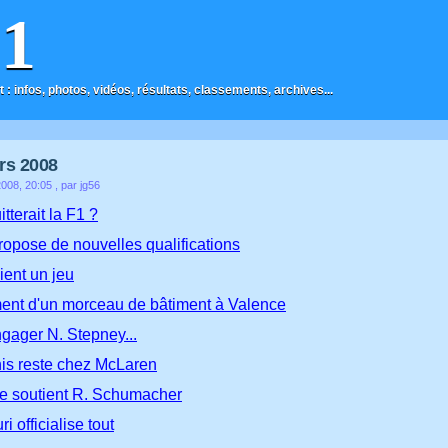
F1
t : infos, photos, vidéos, résultats, classements, archives...
rs 2008
2008, 20:05
, par jg56
tterait la F1 ?
ropose de nouvelles qualifications
ient un jeu
nt d'un morceau de bâtiment à Valence
gager N. Stepney...
s reste chez McLaren
e soutient R. Schumacher
i officialise tout