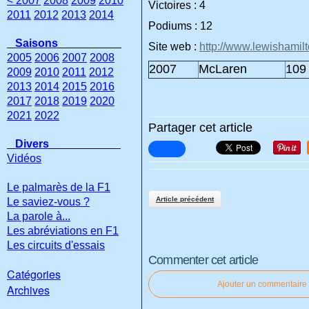
< 2007
2008
2009
2010
Victoires : 4
2011
2012
2013
2014
Podiums : 12
Saisons
Site web :
http://www.lewishamil
2005
2006
2007
2008
2007
McLaren
109 
2009
2010
2011
2012
2013
2014
2015
2016
2017
2018
2019
2020
2021
2022
Partager cet article
Divers
Vidéos
Le palmarès de la F1
Article précédent
Le saviez-vous ?
La parole à...
Les abréviations en F1
Les circuits d'essais
Commenter cet article
Catégories
Ajouter un commentaire
Archives