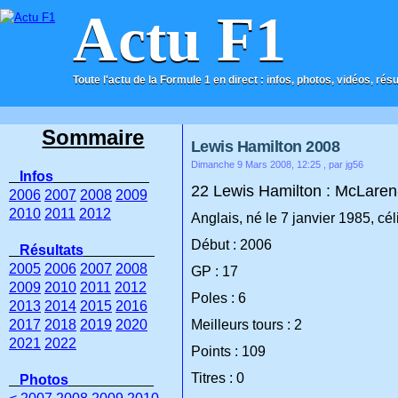
Actu F1
Toute l'actu de la Formule 1 en direct : infos, photos, vidéos, rés
ACCUEIL
CONTACT
Sommaire
Lewis Hamilton 2008
Dimanche 9 Mars 2008, 12:25
, par jg56
Infos
22 Lewis Hamilton : McLare
2006
2007
2008
2009
2010
2011
2012
Anglais, né le 7 janvier 1985, cél
Début : 2006
Résultats
2005
2006
2007
2008
GP : 17
2009
2010
2011
2012
Poles : 6
2013
2014
2015
2016
2017
2018
2019
2020
Meilleurs tours : 2
2021
2022
Points : 109
Titres : 0
Photos