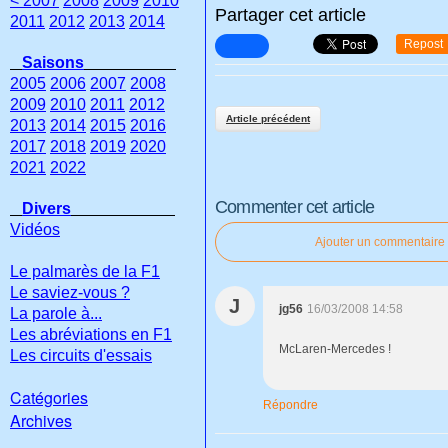
< 2007
2008
2009
2010
Partager cet article
2011
2012
2013
2014
Repost
Saisons
2005
2006
2007
2008
2009
2010
2011
2012
Article précédent
2013
2014
2015
2016
2017
2018
2019
2020
2021
2022
Commenter cet article
Divers
Vidéos
Ajouter un commentaire
Le palmarès de la F1
Le saviez-vous ?
J
jg56
16/03/2008 14:58
La parole à...
Les abréviations en F1
McLaren-Mercedes !
Les circuits d'essais
Catégories
Répondre
Archives