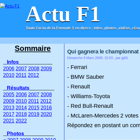
Actu F1
Toute l'actu de la Formule 1 en direct : infos, photos, vidéos, rés
ACCUEIL
CONTACT
Sommaire
Qui gagnera le championnat
Dimanche 9 Mars 2008, 15:03
, par jg56
Infos
- Ferrari
2006
2007
2008
2009
2010
2011
2012
- BMW Sauber
- Renault
Résultats
2005
2006
2007
2008
- Williams-Toyota
2009
2010
2011
2012
- Red Bull-Renault
2013
2014
2015
2016
2017
2018
2019
2020
- McLaren-Mercedes
2 votes
2021
2022
Répondez en postant un com
Photos