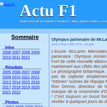
Actu F1
Toute l'actu de la Formule 1 en direct : infos, photos, vidéos, rés
ACCUEIL
CONTACT
Sommaire
Olympus partenaire de McLa
Jeudi 13 Mars 2008, 14:31
, par jg56
Infos
L'écurie McLaren Mercedes
2006
2007
2008
2009
partenaire : Olympus. Ancien 
2010
2011
2012
Fort de cette nouvelle allia
maintenant aux côtés des pil
Résultats
Le photographe britannique,
2005
2006
2007
2008
pas de capturer simplement
2009
2010
2011
2012
"intimes" scènes de l'équipe
2013
2014
2015
2016
Ron Dennis, directeur de l'
2017
2018
2019
2020
marque de la renommée d'Ol
2021
2022
! C'est toujours un boost fo
révéler à quelques jours du d
Photos