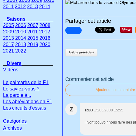
< 2007
2008
2009
2010
2011
2012
2013
2014
Saisons
Partager cet article
2005
2006
2007
2008
2009
2010
2011
2012
2013
2014
2015
2016
2017
2018
2019
2020
2021
2022
Article précédent
Divers
Vidéos
Commenter cet article
Le palmarès de la F1
Le saviez-vous ?
Ajouter un commentaire
La parole à...
Les abréviations en F1
Les circuits d'essais
Z
zd83
15/03/2008 15:55
Catégories
il vont pouvoir nous faire des 
Archives