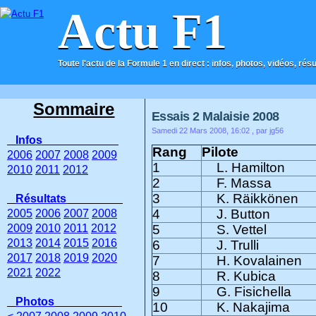
Actu F1
Toute l'actu de la Formule 1 en direct : infos, photos, vidéos, rés
ACCUEIL
CONTACT
Sommaire
Essais 2 Malaisie 2008
Samedi 22 Mars 2008, 16:02
, par jg56
Infos
Rang
Pilote
2006
2007
2008
2009
1
L. Hamilton
2010
2011
2012
2
F. Massa
3
K. Räikkönen
Résultats
4
J. Button
2005
2006
2007
2008
2009
2010
2011
2012
5
S. Vettel
2013
2014
2015
2016
6
J. Trulli
2017
2018
2019
2020
7
H. Kovalainen
2021
2022
8
R. Kubica
9
G. Fisichella
Photos
10
K. Nakajima