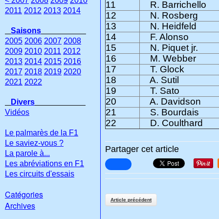
< 2007
2008
2009
2010
11
R. Barrichello
2011
2012
2013
2014
12
N. Rosberg
13
N. Heidfeld
Saisons
14
F. Alonso
2005
2006
2007
2008
15
N. Piquet jr.
2009
2010
2011
2012
16
M. Webber
2013
2014
2015
2016
17
T. Glock
2017
2018
2019
2020
18
A. Sutil
2021
2022
19
T. Sato
20
A. Davidson
Divers
21
S. Bourdais
Vidéos
22
D. Coulthard
Le palmarès de la F1
Le saviez-vous ?
Partager cet article
La parole à...
Les abréviations en F1
Les circuits d'essais
Catégories
Article précédent
Archives