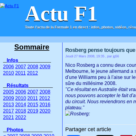
Actu F1
Toute l'actu de la Formule 1 en direct : infos, photos, vidéos, rés
ACCUEIL
CONTACT
Sommaire
Rosberg pense toujours que W
Jeudi 27 Mars 2008, 19:35
, par jg56
Infos
Nico Rosberg a connu deux cours
2006
2007
2008
2009
Melbourne, le jeune allemand a 
2010
2011
2012
d'une Williams peu à l'aise sur 
sûre du millésime 2008.
Résultats
"Ce résultat en Australie était vra
2005
2006
2007
2008
nous pouvons accepter le fait d'a
2009
2010
2011
2012
du circuit. Nous reviendrons en 
2013
2014
2015
2016
plateau."
2017
2018
2019
2020
2021
2022
Partager cet article
Photos