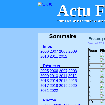
Actu 
Toute l'actu de la Formule 1 en direc
ACCUEIL
CONTACT
Sommaire
Essais pr
Vendredi 27 Ju
Infos
Rang
Pil
2006
2007
2008
2009
1
2010
2011
2012
2
3
Résultats
2005
2006
2007
2008
4
2009
2010
2011
2012
5
2013
2014
2015
2016
6
2017
2018
2019
2020
7
2021
2022
8
9
Photos
10