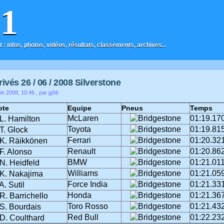
F1
t : infos, photos, vidéos, résultats, classements, archives...
ivés 26 / 06 / 2008 Silverstone
in 2008, 10:46
, par jg56
ote
Equipe
Pneus
Temps
McLaren
01:19.17
L. Hamilton
Toyota
01:19.81
T. Glock
Ferrari
01:20.32
K. Räikkönen
Renault
01:20.86
F. Alonso
BMW
01:21.01
N. Heidfeld
Williams
01:21.05
K. Nakajima
Force India
01:21.33
A. Sutil
Honda
01:21.36
R. Barrichello
Toro Rosso
01:21.43
S. Bourdais
Red Bull
01:22.23
D. Coulthard