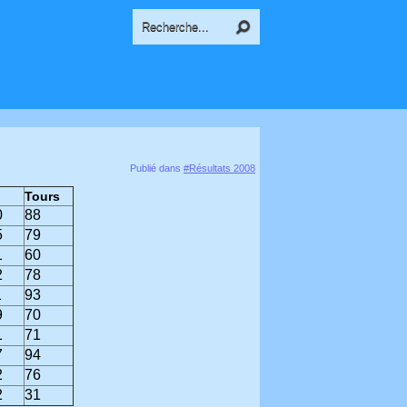
Publié dans
#Résultats 2008
Tours
0
88
5
79
1
60
2
78
1
93
9
70
1
71
7
94
2
76
2
31