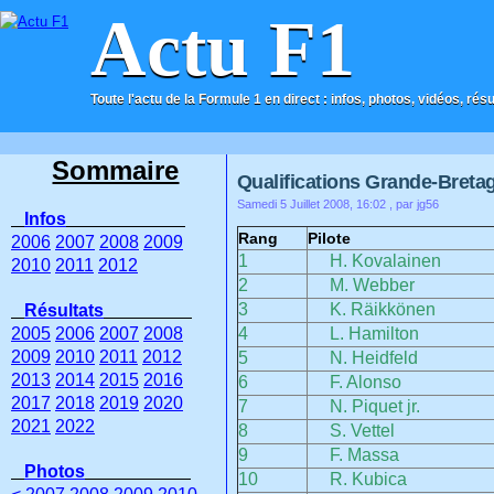
Actu F1
Toute l'actu de la Formule 1 en direct : infos, photos, vidéos, rés
ACCUEIL
CONTACT
Sommaire
Qualifications Grande-Breta
Samedi 5 Juillet 2008, 16:02
, par jg56
Infos
Rang
Pilote
2006
2007
2008
2009
1
H. Kovalainen
2010
2011
2012
2
M. Webber
3
K. Räikkönen
Résultats
2005
2006
2007
2008
4
L. Hamilton
2009
2010
2011
2012
5
N. Heidfeld
2013
2014
2015
2016
6
F. Alonso
2017
2018
2019
2020
7
N. Piquet jr.
2021
2022
8
S. Vettel
9
F. Massa
Photos
10
R. Kubica