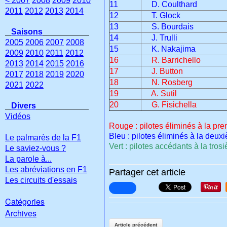
< 2007
2008
2009
2010
11
D. Coulthard
2011
2012
2013
2014
12
T. Glock
13
S. Bourdais
Saisons
14
J. Trulli
2005
2006
2007
2008
15
K. Nakajima
2009
2010
2011
2012
16
R. Barrichello
2013
2014
2015
2016
17
J. Button
2017
2018
2019
2020
18
N. Rosberg
2021
2022
19
A. Sutil
20
G. Fisichella
Divers
Vidéos
Rouge : pilotes éliminés à la pr
Bleu : pilotes éliminés à la deu
Le palmarès de la F1
Vert : pilotes accédants à la tro
Le saviez-vous ?
La parole à...
Les abréviations en F1
Partager cet article
Les circuits d'essais
Catégories
Archives
Article précédent