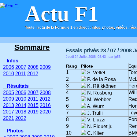
Actu F1
Toute l'actu de la Formule 1 en direct : infos, photos, vidéos, rés
ACCUEIL
CONTACT
Sommaire
Essais privés 23 / 07 / 2008 J
Jeudi 24 Juillet 2008, 08:43
, par jg56
Infos
Rang
Pilote
Equ
2006
2007
2008
2009
1
Tor
S. Vettel
2010
2011
2012
2
McL
P. de la Rosa
3
Ferr
Résultats
K. Räikkönen
2005
2006
2007
2008
4
Wil
N. Rosberg
2009
2010
2011
2012
5
Red
M. Webber
2013
2014
2015
2016
6
Ho
A. Wurz
2017
2018
2019
2020
7
Toy
J. Trulli
2021
2022
8
For
V. Liuzzi
9
Ren
N. Piquet jr.
Photos
10
BM
C. Klien