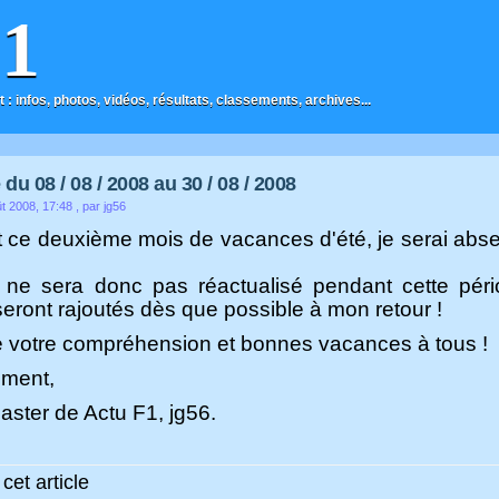
F1
t : infos, photos, vidéos, résultats, classements, archives...
u 08 / 08 / 2008 au 30 / 08 / 2008
t 2008, 17:48
, par jg56
 ce deuxième mois de vacances d'été, je serai abse
 ne sera donc pas réactualisé pendant cette périod
eront rajoutés dès que possible à mon retour !
e votre compréhension et bonnes vacances à tous !
ement,
ster de Actu F1, jg56.
cet article