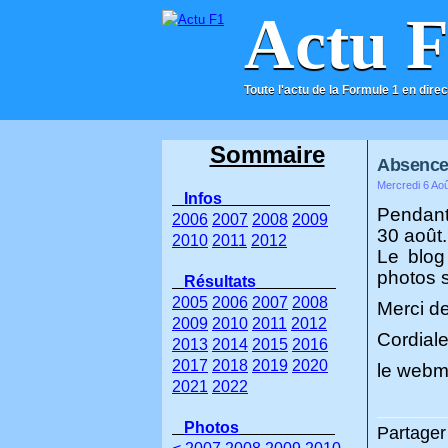
Actu 
Toute l'actu de la Formule 1 en direc
ACCUEIL
CONTACT
Sommaire
Absence d
Mercredi 6 Aoû
Infos
Pendant
2006
2007
2008
2009
30 août.
2010
2011
2012
Le blog
photos s
Résultats
2005
2006
2007
2008
Merci d
2009
2010
2011
2012
Cordial
2013
2014
2015
2016
2017
2018
2019
2020
le webma
2021
2022
Photos
Partager 