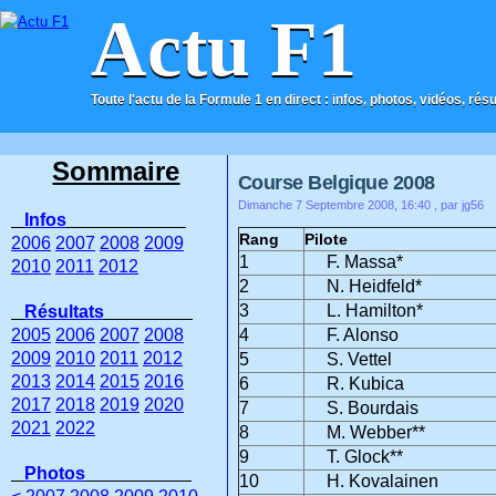
Actu F1
Toute l'actu de la Formule 1 en direct : infos, photos, vidéos, rés
ACCUEIL
CONTACT
Sommaire
Course Belgique 2008
Dimanche 7 Septembre 2008, 16:40
, par jg56
Infos
Rang
Pilote
2006
2007
2008
2009
1
F. Massa*
2010
2011
2012
2
N. Heidfeld*
3
L. Hamilton*
Résultats
2005
2006
2007
2008
4
F. Alonso
2009
2010
2011
2012
5
S. Vettel
2013
2014
2015
2016
6
R. Kubica
2017
2018
2019
2020
7
S. Bourdais
2021
2022
8
M. Webber**
9
T. Glock**
Photos
10
H. Kovalainen