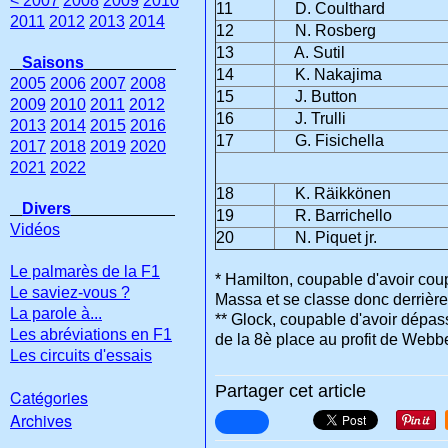
< 2007
2008
2009
2010
11
D. Coulthard
2011
2012
2013
2014
12
N. Rosberg
13
A. Sutil
Saisons
14
K. Nakajima
2005
2006
2007
2008
15
J. Button
2009
2010
2011
2012
16
J. Trulli
2013
2014
2015
2016
17
G. Fisichella
2017
2018
2019
2020
2021
2022
18
K. Räikkönen
Divers
19
R. Barrichello
Vidéos
20
N. Piquet jr.
Le palmarès de la F1
* Hamilton, coupable d'avoir coup
Le saviez-vous ?
Massa et se classe donc derrière
La parole à...
** Glock, coupable d'avoir dépas
Les abréviations en F1
de la 8è place au profit de Webber
Les circuits d'essais
Partager cet article
Catégories
Archives