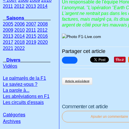
< 2007
2008
2009
2010
Un responsable de l'équipe Honda
2011
2012
2013
2014
l'anonymat.
"L'opération "Earth C
L'argent ne rentrait pas dans les 
Saisons
factures, mais malgré ça, ils disa
2005
2006
2007
2008
argent de côté pour les mauvais
2009
2010
2011
2012
2013
2014
2015
2016
2017
2018
2019
2020
2021
2022
Partager cet article
Divers
Vidéos
Le palmarès de la F1
Article précédent
Le saviez-vous ?
La parole à...
Les abréviations en F1
Les circuits d'essais
Commenter cet article
Catégories
Ajouter un commentaire
Archives