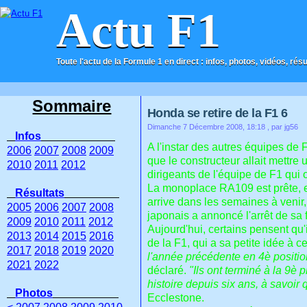
Actu F1
Toute l'actu de la Formule 1 en direct : infos, photos, vidéos, rés
ACCUEIL
CONTACT
Sommaire
Honda se retire de la F1 6
Dimanche 7 Décembre 2008, 18:18
, par jg56
Infos
A l'instar des autres équipes de
2006
2007
2008
2009
que le constructeur allait mettre
2010
2011
2012
dirigeants de l'équipe de F1 qui 
La monoplace RA109 est prête, el
Résultats
arrive dans les semaines à venir
2005
2006
2007
2008
japonais a annoncé l'arrêt de sa f
2009
2010
2011
2012
Aujourd'hui, certains pensent qu'i
2013
2014
2015
2016
de la F1, qui a sa petite idée à c
2017
2018
2019
2020
l'année précédente en 4è positio
2021
2022
déclaré.
"Ils ont terminé à la 9è
histoire depuis six ans, à savoi
Photos
Ecclestone.