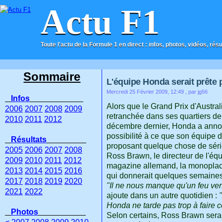
Actu F1
Toute l'actu de la Formule 1 en direct : infos, photos, vidéos, rés
ACCUEIL
CONTACT
Sommaire
L'équipe Honda serait prête 
Mercredi 25 Février 2009, 12:49
, par jg56
Infos
Alors que le Grand Prix d'Austral
2006
2007
2008
2009
retranchée dans ses quartiers de 
2010
2011
2012
décembre dernier, Honda a annoncé
possibilité à ce que son équipe d
Résultats
proposant quelque chose de séri
2005
2006
2007
2008
Ross Brawn, le directeur de l'équi
2009
2010
2011
2012
magazine allemand, la monoplace
2013
2014
2015
2016
qui donnerait quelques semaines
2017
2018
2019
2020
"Il ne nous manque qu'un feu ver
2021
2022
ajoute dans un autre quotidien :
Honda ne tarde pas trop à faire c
Photos
Selon certains, Ross Brawn serait