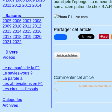
< 2007
2008
2009
2010
aurait jeté l'éponge. La rumeur dit
2011
2012
2013
2014
son ancien patron de chez B.A.R.
Saisons
2005
2006
2007
2008
2009
2010
2011
2012
Partager cet article
2013
2014
2015
2016
2017
2018
2019
2020
2021
2022
Divers
Article précédent
Vidéos
Le palmarès de la F1
Le saviez-vous ?
Commenter cet article
La parole à...
Les abréviations en F1
Ajouter un commentaire
Les circuits d'essais
Catégories
Archives