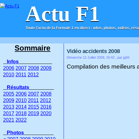
Actu F1
Toute l'actu de la Formule 1 en direct : infos, photos, vidéos, rés
ACCUEIL
CONTACT
Sommaire
Vidéo accidents 2008
Dimanche 12 Juillet 2009, 16:42
, par jg56
Infos
Compilation des meilleurs 
2006
2007
2008
2009
2010
2011
2012
Résultats
2005
2006
2007
2008
2009
2010
2011
2012
2013
2014
2015
2016
2017
2018
2019
2020
2021
2022
Photos