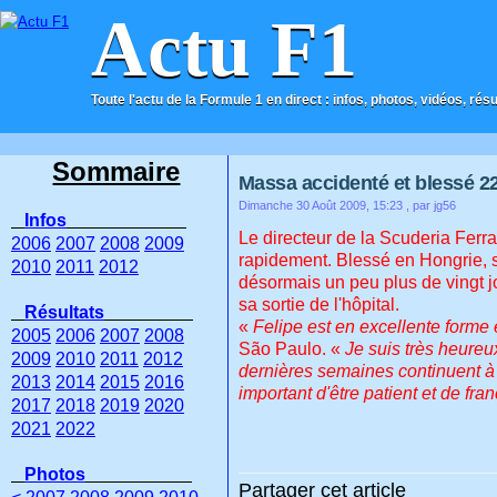
Actu F1
Toute l'actu de la Formule 1 en direct : infos, photos, vidéos, rés
ACCUEIL
CONTACT
Sommaire
Massa accidenté et blessé 2
Dimanche 30 Août 2009, 15:23
, par jg56
Infos
Le directeur de la Scuderia Ferr
2006
2007
2008
2009
rapidement. Blessé en Hongrie, so
2010
2011
2012
désormais un peu plus de vingt j
sa sortie de l'hôpital.
Résultats
«
Felipe est en excellente forme e
2005
2006
2007
2008
São Paulo. «
Je suis très heureu
2009
2010
2011
2012
dernières semaines continuent à 
2013
2014
2015
2016
important d'être patient et de fra
2017
2018
2019
2020
2021
2022
Photos
Partager cet article