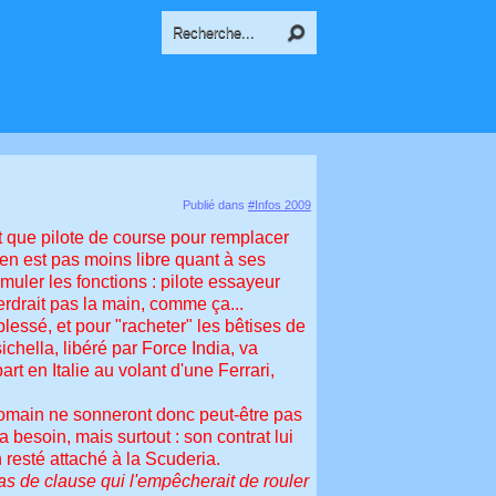
Publié dans
#Infos 2009
nt que pilote de course pour remplacer
'en est pas moins libre quant à ses
umuler les fonctions : pilote essayeur
perdrait pas la main, comme ça...
blessé, et pour "racheter" les bêtises de
chella, libéré par Force India, va
rt en Italie au volant d'une Ferrari,
 romain ne sonneront donc peut-être pas
 a besoin, mais surtout : son contrat lui
 resté attaché à la Scuderia.
 pas de clause qui l'empêcherait de rouler