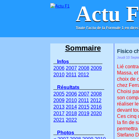
Actu 
Toute l'actu de la Formule 1 en direc
ACCUEIL
CONTACT
Sommaire
Fisico ch
Jeudi 10 Sept
Infos
Lié contra
2006
2007
2008
2009
Massa, et 
2010
2011
2012
choix de c
chez Ferra
Résultats
Choisi par
2005
2006
2007
2008
son compat
2009
2010
2011
2012
réaliser l
2013
2014
2015
2016
devant tou
2017
2018
2019
2020
Ces cinq 
2021
2022
la fin de 
permettra 
Photos
Stefano Do