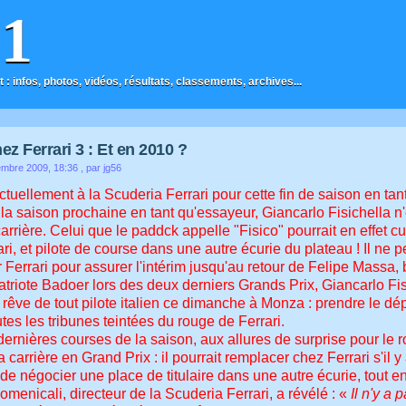
F1
t : infos, photos, vidéos, résultats, classements, archives...
ez Ferrari 3 : Et en 2010 ?
embre 2009, 18:36
, par jg56
ctuellement à la Scuderia Ferrari pour cette fin de saison en ta
la saison prochaine en tant qu'essayeur, Giancarlo Fisichella n
arrière. Celui que le paddck appelle "Fisico" pourrait en effet c
ri, et pilote de course dans une autre écurie du plateau ! Il ne 
 Ferrari pour assurer l'intérim jusqu'au retour de Felipe Massa, 
riote Badoer lors des deux derniers Grands Prix, Giancarlo Fisi
e rêve de tout pilote italien ce dimanche à Monza : prendre le dépa
tes les tribunes teintées du rouge de Ferrari.
dernières courses de la saison, aux allures de surprise pour le
sa carrière en Grand Prix : il pourrait remplacer chez Ferrari s'il y
de négocier une place de titulaire dans une autre écurie, tout en
menicali, directeur de la Scuderia Ferrari, a révélé : «
Il n'y a