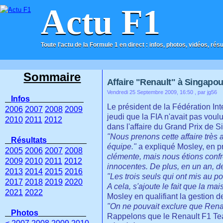
Actu F1
Toute l'actu de la Formule 1 en direct : infos, photos, vidéos, rés
ACCUEIL
CONTACT
Sommaire
Affaire "Renault" à Singapou
Vendredi 25 Septembre 2009, 16:50
, par jg56
Infos
Le président de la Fédération I
2006
2007
2008
2009
jeudi que la FIA n'avait pas vou
2010
2011
2012
dans l'affaire du Grand Prix de 
"Nous prenons cette affaire très
Résultats
équipe."
a expliqué Mosley, en pr
2005
2006
2007
2008
clémente, mais nous étions confr
2009
2010
2011
2012
innocentes. De plus, en un an, d
2013
2014
2015
2016
"Les trois seuls qui ont mis au p
2017
2018
2019
2020
A cela, s'ajoute le fait que la m
2021
2022
Mosley en qualifiant la gestion de 
"On ne pouvait exclure
que Renau
Photos
Rappelons que le Renault F1 Team