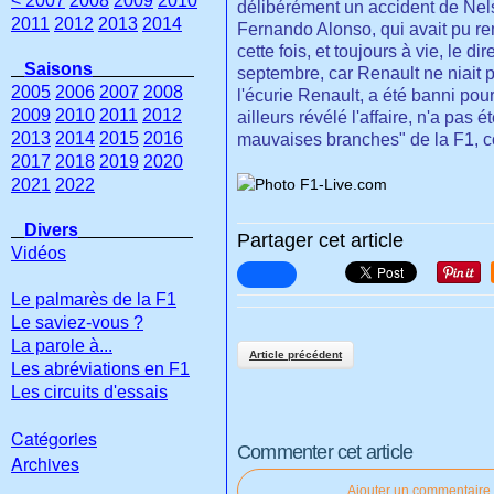
< 2007
2008
2009
2010
délibérément un accident de Nels
2011
2012
2013
2014
Fernando Alonso, qui avait pu re
cette fois, et toujours à vie, le d
Saisons
septembre, car Renault ne niait pl
2005
2006
2007
2008
l'écurie Renault, a été banni pour
2009
2010
2011
2012
ailleurs révélé l'affaire, n'a pas 
2013
2014
2015
2016
mauvaises branches" de la F1, c
2017
2018
2019
2020
2021
2022
Divers
Partager cet article
Vidéos
Le palmarès de la F1
Le saviez-vous ?
La parole à...
Article précédent
Les abréviations en F1
Les circuits d'essais
Catégories
Commenter cet article
Archives
Ajouter un commentaire