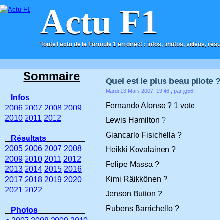
Actu F1
Toute l'actu de la Formule 1 en direct : infos, photos, vidéos, rés
ACCUEIL
CONTACT
Sommaire
Quel est le plus beau pilote 
Mardi 13 Mars 2007, 19:46
, par jg56
Infos
Fernando Alonso ? 1 vote
2006
2007
2008
2009
2010
2011
2012
Lewis Hamilton ?
Giancarlo Fisichella ?
Résultats
2005
2006
2007
2008
Heikki Kovalainen ?
2009
2010
2011
2012
Felipe Massa ?
2013
2014
2015
2016
Kimi Räikkönen ?
2017
2018
2019
2020
2021
2022
Jenson Button ?
Rubens Barrichello ?
Photos