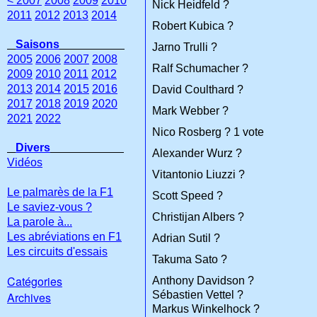
< 2007
2008
2009
2010
Nick Heidfeld ?
2011
2012
2013
2014
Robert Kubica ?
Saisons
Jarno Trulli ?
2005
2006
2007
2008
Ralf Schumacher ?
2009
2010
2011
2012
2013
2014
2015
2016
David Coulthard ?
2017
2018
2019
2020
Mark Webber ?
2021
2022
Nico Rosberg ? 1 vote
Divers
Alexander Wurz ?
Vidéos
Vitantonio Liuzzi ?
Le palmarès de la F1
Scott Speed ?
Le saviez-vous ?
Christijan Albers ?
La parole à...
Les abréviations en F1
Adrian Sutil ?
Les circuits d'essais
Takuma Sato ?
Catégories
Anthony Davidson ?
Sébastien Vettel ?
Archives
Markus Winkelhock ?