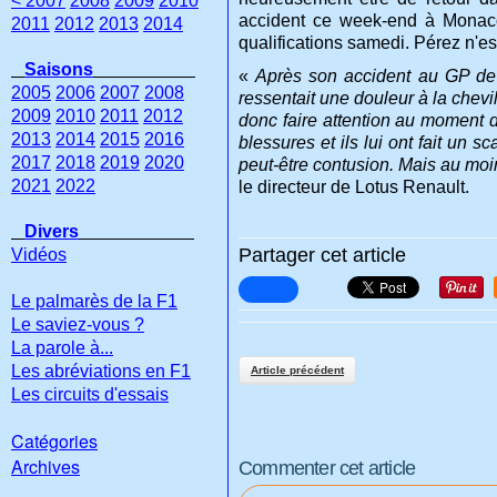
< 2007
2008
2009
2010
accident ce week-end à Monaco
2011
2012
2013
2014
qualifications samedi. Pérez n'est
Saisons
«
Après son accident au GP de Mo
2005
2006
2007
2008
ressentait une douleur à la chev
2009
2010
2011
2012
donc faire attention au moment de 
2013
2014
2015
2016
blessures et ils lui ont fait un s
2017
2018
2019
2020
peut-être contusion. Mais au moins
2021
2022
le directeur de Lotus Renault.
Divers
Partager cet article
Vidéos
Le palmarès de la F1
Le saviez-vous ?
La parole à...
Les abréviations en F1
Article précédent
Les circuits d'essais
Catégories
Archives
Commenter cet article