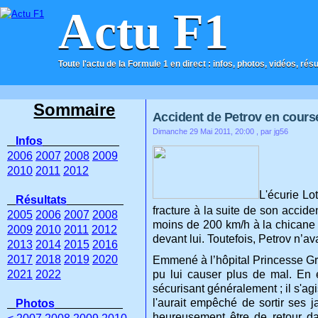
Actu F1
Toute l'actu de la Formule 1 en direct : infos, photos, vidéos, rés
ACCUEIL
CONTACT
Sommaire
Accident de Petrov en cour
Dimanche 29 Mai 2011, 20:00
, par jg56
Infos
2006
2007
2008
2009
2010
2011
2012
L'écurie Lo
Résultats
fracture à la suite de son accid
2005
2006
2007
2008
moins de 200 km/h à la chicane L
2009
2010
2011
2012
devant lui. Toutefois, Petrov n’av
2013
2014
2015
2016
2017
2018
2019
2020
Emmené à l’hôpital Princesse Grac
2021
2022
pu lui causer plus de mal. En ef
sécurisant généralement ; il s'agi
l'aurait empêché de sortir ses 
Photos
heureusement être de retour d