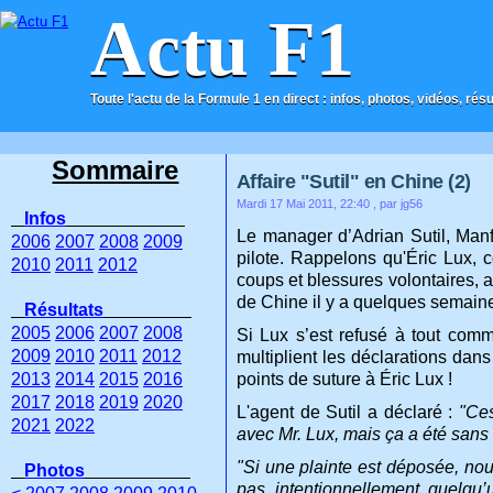
Actu F1
Toute l'actu de la Formule 1 en direct : infos, photos, vidéos, rés
ACCUEIL
CONTACT
Sommaire
Affaire "Sutil" en Chine (2)
Mardi 17 Mai 2011, 22:40
, par jg56
Infos
Le manager d’Adrian Sutil, Manf
2006
2007
2008
2009
pilote. Rappelons qu'Éric Lux, c
2010
2011
2012
coups et blessures volontaires, a
de Chine il y a quelques semain
Résultats
2005
2006
2007
2008
Si Lux s’est refusé à tout comm
2009
2010
2011
2012
multiplient les déclarations dan
2013
2014
2015
2016
points de suture à Éric Lux !
2017
2018
2019
2020
L'agent de Sutil a déclaré :
"Ces
2021
2022
avec Mr. Lux, mais ça a été sans 
"Si une plainte est déposée, nou
Photos
pas intentionnellement quelqu’