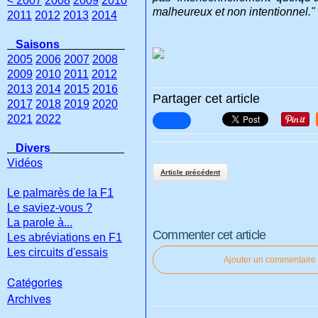
< 2007
2008
2009
2010
malheureux et non intentionnel."
2011
2012
2013
2014
Saisons
2005
2006
2007
2008
2009
2010
2011
2012
2013
2014
2015
2016
Partager cet article
2017
2018
2019
2020
2021
2022
Divers
Vidéos
Article précédent
Le palmarès de la F1
Le saviez-vous ?
La parole à...
Commenter cet article
Les abréviations en F1
Les circuits d'essais
Ajouter un commentaire
Catégories
Archives