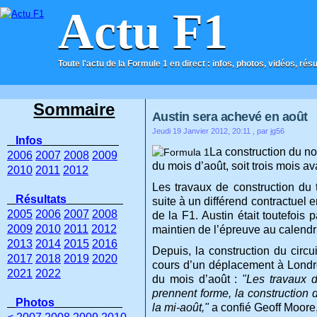
Actu F1
Toute l'actu de la Formule 1 en direct : infos, photos, vidéos, rés
ACCUEIL
CONTACT
Sommaire
Austin sera achevé en août
Jeudi 19 Janvier 2012, 20:11
, par jg56
Infos
La construction du no
2006
2007
2008
2009
du mois d’août, soit trois mois a
2010
2011
2012
Les travaux de construction du 
Résultats
suite à un différend contractuel 
2005
2006
2007
2008
de la F1. Austin était toutefois
2009
2010
2011
2012
maintien de l’épreuve au calendr
2013
2014
2015
2016
Depuis, la construction du circui
2017
2018
2019
2020
cours d’un déplacement à Londres
2021
2022
du mois d’août :
"Les travaux d
prennent forme, la construction 
Photos
la mi-août,"
a confié Geoff Moore,