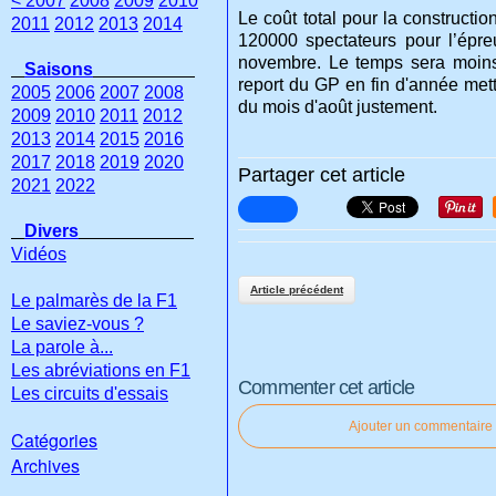
< 2007
2008
2009
2010
Le coût total pour la constructio
2011
2012
2013
2014
120000 spectateurs pour l’épre
novembre. Le temps sera moins 
Saisons
report du GP en fin d'année mett
2005
2006
2007
2008
du mois d'août justement.
2009
2010
2011
2012
2013
2014
2015
2016
2017
2018
2019
2020
Partager cet article
2021
2022
Divers
Vidéos
Article précédent
Le palmarès de la F1
Le saviez-vous ?
La parole à...
Les abréviations en F1
Commenter cet article
Les circuits d'essais
Ajouter un commentaire
Catégories
Archives