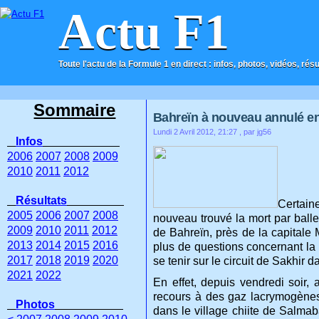
Actu F1
Toute l'actu de la Formule 1 en direct : infos, photos, vidéos, rés
ACCUEIL
CONTACT
Sommaire
Bahreïn à nouveau annulé en 
Lundi 2 Avril 2012, 21:27
, par jg56
Infos
2006
2007
2008
2009
2010
2011
2012
Résultats
Certain
2005
2006
2007
2008
nouveau trouvé la mort par ball
2009
2010
2011
2012
de Bahreïn, près de la capitale
2013
2014
2015
2016
plus de questions concernant l
2017
2018
2019
2020
se tenir sur le circuit de Sakhir 
2021
2022
En effet, depuis vendredi soir,
recours à des gaz lacrymogènes
Photos
dans le village chiite de Salma