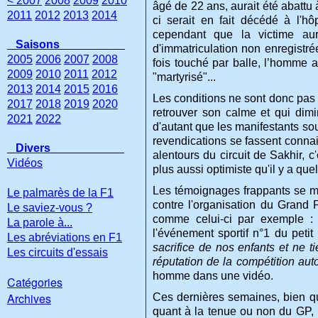
< 2007
2008
2009
2010
âgé de 22 ans, aurait été abattu 
2011
2012
2013
2014
ci serait en fait décédé à l'hô
cependant que la victime aur
Saisons
d'immatriculation non enregistré
2005
2006
2007
2008
fois touché par balle, l’homme a
2009
2010
2011
2012
"martyrisé"...
2013
2014
2015
2016
Les conditions ne sont donc pas c
2017
2018
2019
2020
retrouver son calme et qui dim
2021
2022
d'autant que les manifestants sou
revendications se fassent connait
Divers
alentours du circuit de Sakhir, c
Vidéos
plus aussi optimiste qu'il y a que
Les témoignages frappants se mu
Le palmarès de la F1
contre l'organisation du Grand
Le saviez-vous ?
comme celui-ci par exemple : 
La parole à...
l'événement sportif n°1 du peti
Les abréviations en F1
sacrifice de nos enfants et ne t
Les circuits d'essais
réputation de la compétition aut
homme dans une vidéo.
Catégories
Archives
Ces dernières semaines, bien que
quant à la tenue ou non du GP, l