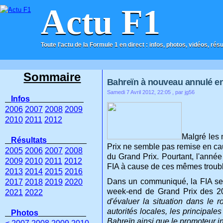
Actu F1
Toute l'actu de la Formule 1 en direct : infos, photos, vidéos, rés
ACCUEIL
CONTACT
Sommaire
Bahreïn à nouveau annulé en 2
Samedi 7 Avril 2012, 22:05
, par jg56
Infos
2006
2007
2008
2009
2010
2011
2012
Malgré les 
Résultats
Prix ne semble pas remise en cau
2005
2006
2007
2008
du Grand Prix. Pourtant, l'année
2009
2010
2011
2012
FIA à cause de ces mêmes troubl
2013
2014
2015
2016
Dans un communiqué, la FIA se 
2017
2018
2019
2020
week-end de Grand Prix des 20
2021
2022
d'évaluer la situation dans le
autorités locales, les principal
Photos
Bahreïn ainsi que le promoteur in