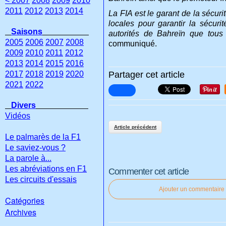
< 2007
2008
2009
2010
2011
2012
2013
2014
La FIA est le garant de la sécur
locales pour garantir la sécuri
Saisons
autorités de Bahreïn que tous 
2005
2006
2007
2008
communiqué.
2009
2010
2011
2012
2013
2014
2015
2016
2017
2018
2019
2020
Partager cet article
2021
2022
Divers
Vidéos
Article précédent
Le palmarès de la F1
Le saviez-vous ?
La parole à...
Les abréviations en F1
Commenter cet article
Les circuits d'essais
Ajouter un commentaire
Catégories
Archives