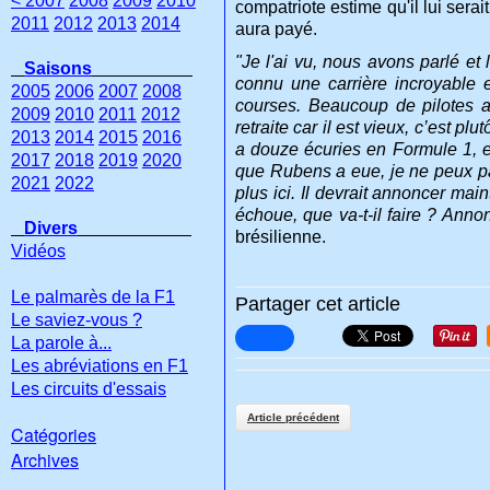
< 2007
2008
2009
2010
compatriote estime qu'il lui serai
2011
2012
2013
2014
aura payé.
"Je l'ai vu, nous avons parlé et
Saisons
connu une carrière incroyable 
2005
2006
2007
2008
courses. Beaucoup de pilotes ai
2009
2010
2011
2012
retraite car il est vieux, c’est p
2013
2014
2015
2016
a douze écuries en Formule 1, et
2017
2018
2019
2020
que Rubens a eue, je ne peux pas
2021
2022
plus ici. Il devrait annoncer mai
échoue, que va-t-il faire ? Annon
Divers
brésilienne.
Vidéos
Le palmarès de la F1
Partager cet article
Le saviez-vous ?
La parole à...
Les abréviations en F1
Les circuits d'essais
Article précédent
Catégories
Archives