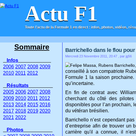
Actu F1
Toute l'actu de la Formule 1 en direct : infos, photos, vidéos, rés
ACCUEIL
CONTACT
Sommaire
Barrichello dans le flou pour
Mercredi 23 Novembre 2011, 20:47
, par jg56
Infos
2006
2007
2008
2009
conseillé à son compatriote Ruben
2010
2011
2012
Formule 1 la saison prochaine. 
qu’incertaine.
Résultats
2005
2006
2007
2008
En fin de contrat avec William
2009
2010
2011
2012
cherchant du côté des pilote
2013
2014
2015
2016
disponibles pour l’an prochain, l
du vétéran brésilien.
2017
2018
2019
2020
2021
2022
Barrichello n’est cependant pas 
d’entreprise afin de trouver un
Photos
carrière qu'il a connue, il n'