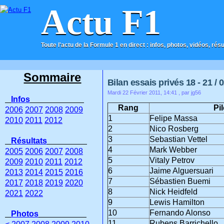
Actu F1
Toute l'actu de la Formule 1 en direct : infos, photos, vidéos, rés
ACCUEIL
CONTACT
Sommaire
Bilan essais privés 18 - 21 / 
Mardi 22 Février 2011, 14:41
, par jg56
Infos
Rang
Pi
2006
2007
2008
2009
1
Felipe Massa
2010
2011
2012
2
Nico Rosberg
3
Sebastian Vettel
Résultats
4
Mark Webber
2005
2006
2007
2008
5
Vitaly Petrov
2009
2010
2011
2012
6
Jaime Alguersuari
2013
2014
2015
2016
7
Sébastien Buemi
2017
2018
2019
2020
8
Nick Heidfeld
2021
2022
9
Lewis Hamilton
10
Fernando Alonso
Photos
11
Rubens Barrichello