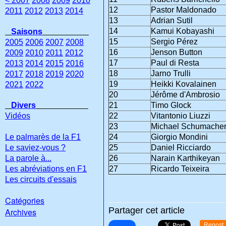
< 2007
2008
2009
2010
12
Pastor Maldonado
2011
2012
2013
2014
13
Adrian Sutil
14
Kamui Kobayashi
Saisons
15
Sergio Pérez
2005
2006
2007
2008
16
Jenson Button
2009
2010
2011
2012
17
Paul di Resta
2013
2014
2015
2016
18
Jarno Trulli
2017
2018
2019
2020
19
Heikki Kovalainen
2021
2022
20
Jérôme d'Ambrosio
Divers
21
Timo Glock
Vidéos
22
Vitantonio Liuzzi
23
Michael Schumache
Le palmarès de la F1
24
Giorgio Mondini
Le saviez-vous ?
25
Daniel Ricciardo
La parole à...
26
Narain Karthikeyan
Les abréviations en F1
27
Ricardo Teixeira
Les circuits d'essais
Catégories
Partager cet article
Archives
Repost