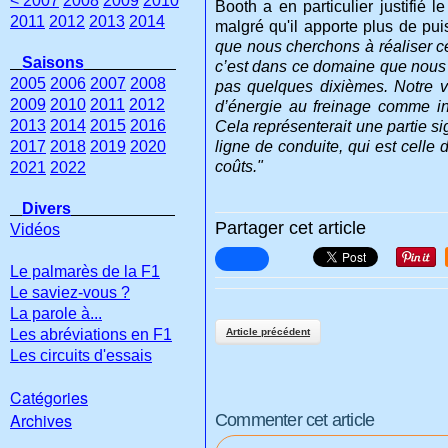
< 2007
2008
2009
2010
Booth a en particulier justifié
2011
2012
2013
2014
malgré qu'il apporte plus de pui
que nous cherchons à réaliser ce
Saisons
c’est dans ce domaine que nous 
2005
2006
2007
2008
pas quelques dixièmes. Notre 
2009
2010
2011
2012
d’énergie au freinage comme ini
2013
2014
2015
2016
Cela représenterait une partie si
2017
2018
2019
2020
ligne de conduite, qui est celle
coûts."
2021
2022
Divers
Partager cet article
Vidéos
Le palmarès de la F1
Le saviez-vous ?
La parole à...
Les abréviations en F1
Article précédent
Les circuits d'essais
Catégories
Archives
Commenter cet article