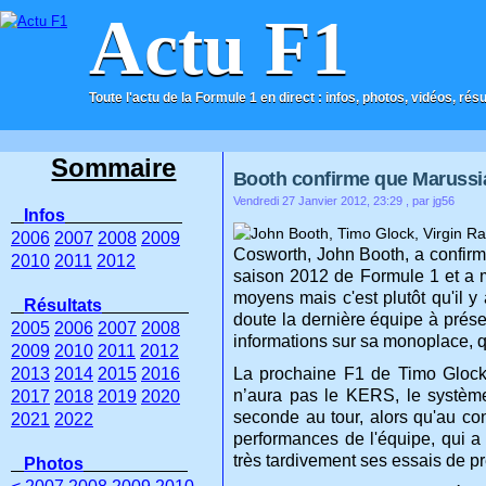
Actu F1
Toute l'actu de la Formule 1 en direct : infos, photos, vidéos, rés
ACCUEIL
CONTACT
Sommaire
Booth confirme que Marussia
Vendredi 27 Janvier 2012, 23:29
, par jg56
Infos
2006
2007
2008
2009
Cosworth, John Booth, a confirm
2010
2011
2012
saison 2012 de Formule 1 et a mê
moyens mais c'est plutôt qu'il 
Résultats
doute la dernière équipe à prés
2005
2006
2007
2008
informations sur sa monoplace,
2009
2010
2011
2012
2013
2014
2015
2016
La prochaine F1 de Timo Glock e
n’aura pas le KERS, le système
2017
2018
2019
2020
seconde au tour, alors qu'au con
2021
2022
performances de l'équipe, qui a 
très tardivement ses essais de pr
Photos