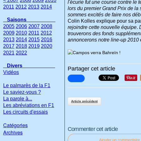
< 2007
2008
2009
2010
l'écurie fut une course contre le 
2011
2012
2013
2014
lors du premier Grand Prix de la
sommes excités de faire nos déb
Saisons
Colin Kolles explique pour sa par
2005
2006
2007
2008
rejoindre cette nouvelle équipe
.
2009
2010
2011
2012
trouverons des fonds supplémenta
2013
2014
2015
2016
annoncerons notre line-up 2010 
2017
2018
2019
2020
2021
2022
Divers
Partager cet article
Vidéos
Le palmarès de la F1
Le saviez-vous ?
La parole à...
Article précédent
Les abréviations en F1
Les circuits d'essais
Catégories
Commenter cet article
Archives
Ajouter un commentaire