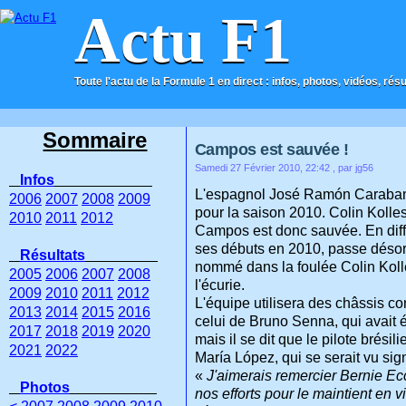
Actu F1
Toute l'actu de la Formule 1 en direct : infos, photos, vidéos, rés
ACCUEIL
CONTACT
Sommaire
Campos est sauvée !
Samedi 27 Février 2010, 22:42
, par jg56
Infos
L'espagnol José Ramón Carabante
2006
2007
2008
2009
pour la saison 2010. Colin Kolles
2010
2011
2012
Campos est donc sauvée. En diffic
ses débuts en 2010, passe désor
Résultats
nommé dans la foulée Colin Koll
2005
2006
2007
2008
l'écurie.
2009
2010
2011
2012
L'équipe utilisera des châssis 
2013
2014
2015
2016
celui de Bruno Senna, qui avait ét
2017
2018
2019
2020
mais il se dit que le pilote brési
2021
2022
María López, qui se serait vu sign
«
J'aimerais remercier Bernie Ec
Photos
nos efforts pour le maintient en v