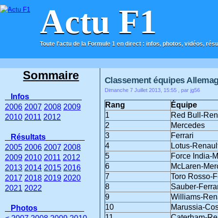
Actu F1
Toute l'actu de la Formule 1 en direct : infos, photos, vidéos, rés
ACCUEIL
CONTACT
Sommaire
Classement équipes Allema
Dimanche 7 Juillet 2013, 15:55
, par jg56
Infos
Rang
Équipe
2006
2007
2008
2009
1
Red Bull-Ren
2010
2011
2012
2
Mercedes
3
Ferrari
Résultats
4
Lotus-Renaul
2005
2006
2007
2008
5
Force India-
2009
2010
2011
2012
6
McLaren-Mer
2013
2014
2015
2016
7
Toro Rosso-Fe
2017
2018
2019
2020
8
Sauber-Ferrar
2021
2022
9
Williams-Ren
10
Marussia-Co
Photos
11
Caterham-Re