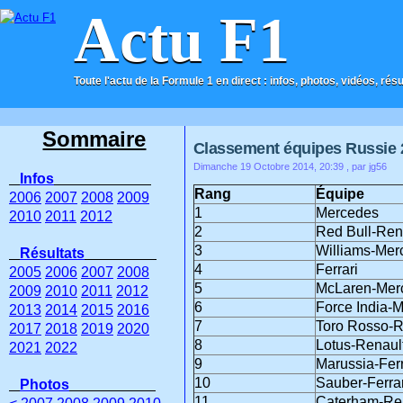
Actu F1
Toute l'actu de la Formule 1 en direct : infos, photos, vidéos, rés
ACCUEIL
CONTACT
Sommaire
Classement équipes Russie 
Dimanche 19 Octobre 2014, 20:39
, par jg56
Infos
Rang
Équipe
2006
2007
2008
2009
1
Mercedes
2010
2011
2012
2
Red Bull-Ren
3
Williams-Mer
Résultats
4
Ferrari
2005
2006
2007
2008
5
McLaren-Mer
2009
2010
2011
2012
6
Force India-
2013
2014
2015
2016
7
Toro Rosso-R
2017
2018
2019
2020
8
Lotus-Renaul
2021
2022
9
Marussia-Ferr
10
Sauber-Ferrar
Photos
11
Caterham-Re