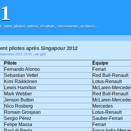
F1
t : infos, photos, vidéos, résultats, classements, archives...
nt pilotes après Singapour 2012
eptembre 2012, 16:55
, par jg56
Pilote
Équipe
Fernando Alonso
Ferrari
Sebastian Vettel
Red Bull-Renault
Kimi Räikkönen
Lotus-Renault
Lewis Hamilton
McLaren-Mercede
Mark Webber
Red Bull-Renault
Jenson Button
McLaren-Mercede
Nico Rosberg
Mercedes
Romain Grosjean
Lotus-Renault
Sergio Pérez
Sauber-Ferrari
Felipe Massa
Ferrari
Paul di Resta
Force India-Merce