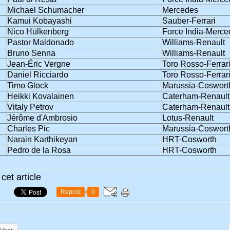
Michael Schumacher
Mercedes
Kamui Kobayashi
Sauber-Ferrari
Nico Hülkenberg
Force India-Merce
Pastor Maldonado
Williams-Renault
Bruno Senna
Williams-Renault
Jean-Éric Vergne
Toro Rosso-Ferrar
Daniel Ricciardo
Toro Rosso-Ferrar
Timo Glock
Marussia-Coswort
Heikki Kovalainen
Caterham-Renault
Vitaly Petrov
Caterham-Renault
Jérôme d'Ambrosio
Lotus-Renault
Charles Pic
Marussia-Coswort
Narain Karthikeyan
HRT-Cosworth
Pedro de la Rosa
HRT-Cosworth
cet article
Repost
0