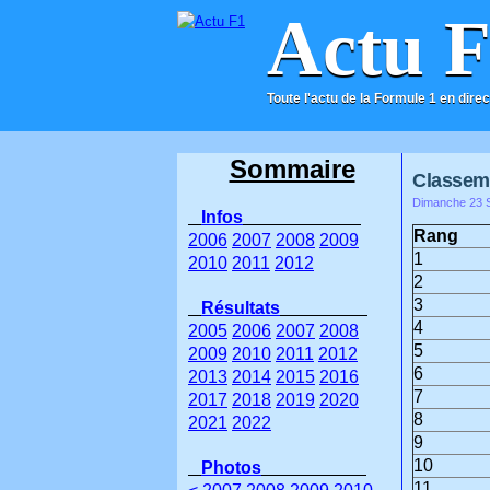
Actu 
Toute l'actu de la Formule 1 en direc
ACCUEIL
CONTACT
Sommaire
Classeme
Dimanche 23 S
Infos
Rang
2006
2007
2008
2009
1
2010
2011
2012
2
3
Résultats
4
2005
2006
2007
2008
5
2009
2010
2011
2012
6
2013
2014
2015
2016
7
2017
2018
2019
2020
8
2021
2022
9
10
Photos
11