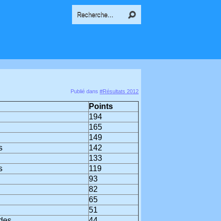
Publié dans
#Résultats 2012
Points
194
165
149
s
142
133
s
119
93
82
65
51
des
44