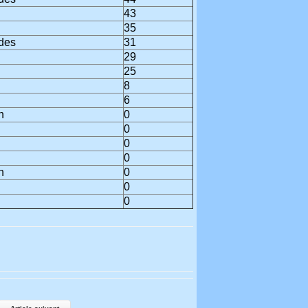
43
35
des
31
29
25
i
8
i
6
h
0
0
0
0
h
0
0
0