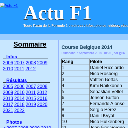
Actu F1
Toute l'actu de la Formule 1 en direct : infos, photos, vidéos, rés
ACCUEIL
CONTACT
Sommaire
Course Belgique 2014
Dimanche 7 Septembre 2014, 18:25
, par jg56
Infos
Rang
Pilote
2006
2007
2008
2009
1
Daniel Ricciardo
2010
2011
2012
2
Nico Rosberg
3
Valtteri Bottas
Résultats
4
Kimi Räikkönen
2005
2006
2007
2008
5
Sebastian Vettel
2009
2010
2011
2012
6
Jenson Button
2013
2014
2015
2016
7
Fernando Alonso
2017
2018
2019
2020
8
Sergio Pérez
2021
2022
9
Daniil Kvyat
10
Nico Hülkenberg
Photos
11
Jean-Éric Vergne