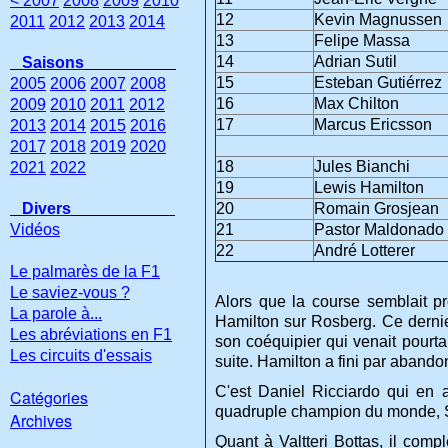
< 2007
2008
2009
2010
12
Kevin Magnussen
2011
2012
2013
2014
13
Felipe Massa
14
Adrian Sutil
Saisons
15
Esteban Gutiérrez
2005
2006
2007
2008
16
Max Chilton
2009
2010
2011
2012
17
Marcus Ericsson
2013
2014
2015
2016
2017
2018
2019
2020
18
Jules Bianchi
2021
2022
19
Lewis Hamilton
Divers
20
Romain Grosjean
Vidéos
21
Pastor Maldonado
22
André Lotterer
Le palmarès de la F1
Le saviez-vous ?
Alors que la course semblait p
La parole à...
Hamilton sur Rosberg. Ce derni
Les abréviations en F1
son coéquipier qui venait pourt
Les circuits d'essais
suite. Hamilton a fini par aband
C'est Daniel Ricciardo qui en 
Catégories
quadruple champion du monde, Se
Archives
Quant à Valtteri Bottas, il com