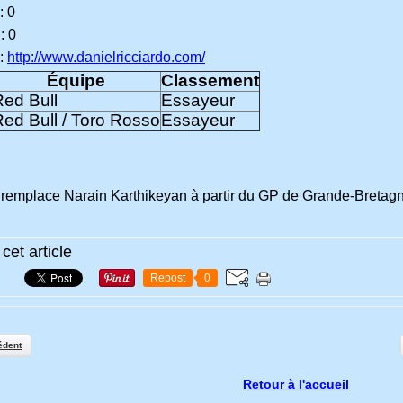
: 0
: 0
 :
http://www.danielricciardo.com/
Équipe
Classement
Red Bull
Essayeur
ed Bull / Toro Rosso
Essayeur
 remplace Narain Karthikeyan à partir du GP de Grande-Bretag
cet article
Repost
0
édent
Retour à l'accueil