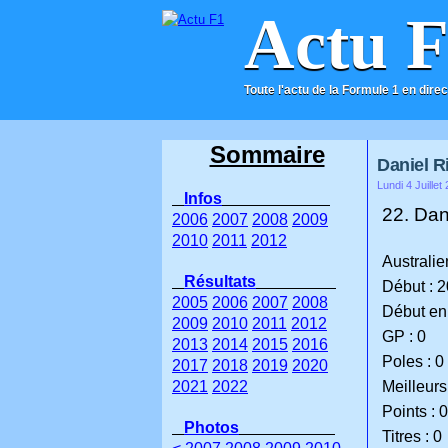
Actu 
Toute l'actu de la Formule 1 en direc
ACCUEIL
CONTACT
Sommaire
Daniel R
Lundi 4 Juillet
Infos
22. Dan
2006
2007
2008
2009
2010
2011
2012
Australie
Résultats
Début : 
2005
2006
2007
2008
Début en
2009
2010
2011
2012
GP : 0
2013
2014
2015
2016
Poles : 0
2017
2018
2019
2020
2021
2022
Meilleurs 
Points : 0
Photos
Titres : 0