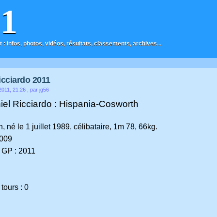
F1
t : infos, photos, vidéos, résultats, classements, archives...
icciardo 2011
 2011, 21:26
, par jg56
iel Ricciardo : Hispania-Cosworth
n, né le 1 juillet 1989, célibataire, 1m 78, 66kg.
2009
 GP : 2011
tours : 0