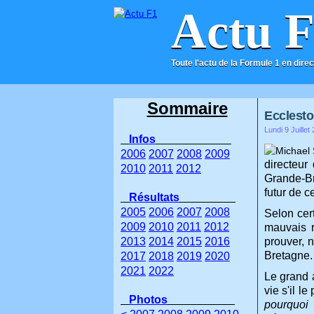
Actu 
Toute l'actu de la Formule 1 en direc
ACCUEIL
CONTACT
Sommaire
Ecclesto
Lundi 9 Juillet
Infos
2006
2007
2008
2009
directeur
2010
2011
2012
Grande-Br
futur de 
Résultats
2005
2006
2007
2008
Selon cert
2009
2010
2011
2012
mauvais r
2013
2014
2015
2016
prouver, 
Bretagne.
2017
2018
2019
2020
2021
2022
Le grand a
vie s'il le
Photos
pourquoi 