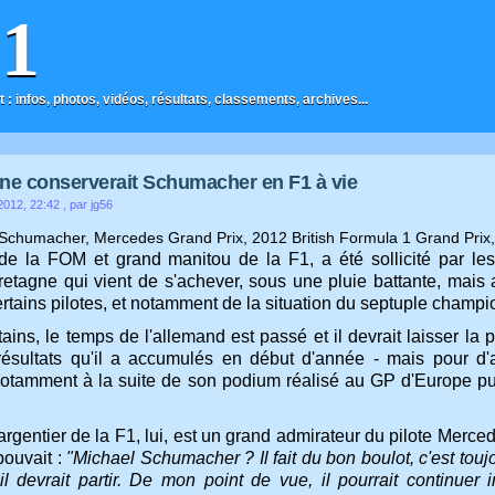
F1
t : infos, photos, vidéos, résultats, classements, archives...
ne conserverait Schumacher en F1 à vie
 2012, 22:42
, par jg56
 de la FOM et grand manitou de la F1, a été sollicité par l
etagne qui vient de s'achever, sous une pluie battante, mais a
certains pilotes, et notamment de la situation du septuple cha
ains, le temps de l'allemand est passé et il devrait laisser la
ésultats qu'il a accumulés en début d'année - mais pour d
notamment à la suite de son podium réalisé au GP d'Europe p
rgentier de la F1, lui, est un grand admirateur du pilote Mercede
 pouvait :
"Michael Schumacher ? Il fait du bon boulot, c'est toujo
il devrait partir. De mon point de vue, il pourrait continuer