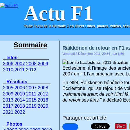
Actu F1
Toute l'actu de la Formule 1 en direct : infos, photos, vidéos, rés
ACCUEIL
CONTACT
Sommaire
Räikkönen de retour en F1 av
Vendredi 2 Décembre 2011, 20:34
, par jg56
Infos
2006
2007
2008
2009
Ecclestone, à l'image des ancie
2010
2011
2012
2007 en F1 l'an prochain avec Lo
Résultats
En effet, Räikkönen bénéficie to
2005
2006
2007
2008
Ecclestone, qui se réjouit de v
2009
2010
2011
2012
vraiment heureux de voir Kimi là 
2013
2014
2015
2016
de revoir ses fans."
a déclaré Ecc
2017
2018
2019
2020
2021
2022
Partager cet article
Photos