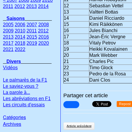
< 2007
2008
2009
2010
12
Sebastian Vettel
2011
2012
2013
2014
13
Valtteri Bottas
14
Daniel Ricciardo
Saisons
15
Kimi Räikkönen
2005
2006
2007
2008
16
Jules Bianchi
2009
2010
2011
2012
17
Jean-Éric Vergne
2013
2014
2015
2016
18
Vitaly Petrov
2017
2018
2019
2020
19
Heikki Kovalainen
2021
2022
20
Mark Webber
Divers
21
Charles Pic
Vidéos
22
Timo Glock
23
Pedro de la Rosa
Le palmarès de la F1
24
Dani Clos
Le saviez-vous ?
La parole à...
Partager cet article
Les abréviations en F1
Repost
Les circuits d'essais
Catégories
Archives
Article précédent