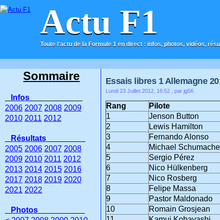
Actu F1
Toute l'actu de la Formule 1 en direct : infos, photos, vidéos, rés
ACCUEIL
CONTACT
Sommaire
Essais libres 1 Allemagne 2
Lundi 23 Juillet 2012, 16:52
, par jg56
Infos
Rang
Pilote
2006
2007
2008
2009
1
Jenson Button
2010
2011
2012
2
Lewis Hamilton
3
Fernando Alonso
Résultats
4
Michael Schumache
2005
2006
2007
2008
5
Sergio Pérez
2009
2010
2011
2012
6
Nico Hülkenberg
2013
2014
2015
2016
7
Nico Rosberg
2017
2018
2019
2020
8
Felipe Massa
2021
2022
9
Pastor Maldonado
10
Romain Grosjean
Photos
11
Kamui Kobayashi