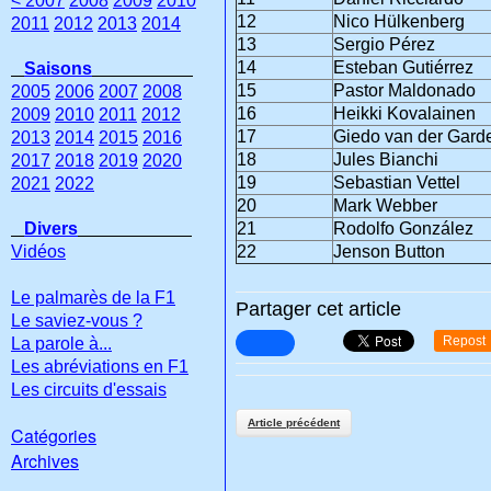
< 2007
2008
2009
2010
12
Nico Hülkenberg
2011
2012
2013
2014
13
Sergio Pérez
14
Esteban Gutiérrez
Saisons
15
Pastor Maldonado
2005
2006
2007
2008
16
Heikki Kovalainen
2009
2010
2011
2012
17
Giedo van der Gard
2013
2014
2015
2016
18
Jules Bianchi
2017
2018
2019
2020
19
Sebastian Vettel
2021
2022
20
Mark Webber
Divers
21
Rodolfo González
Vidéos
22
Jenson Button
Le palmarès de la F1
Partager cet article
Le saviez-vous ?
Repost
La parole à...
Les abréviations en F1
Les circuits d'essais
Article précédent
Catégories
Archives