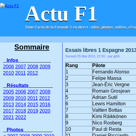
Actu F1
Toute l'actu de la Formule 1 en direct : infos, photos, vidéos, rés
ACCUEIL
CONTACT
Sommaire
Essais libres 1 Espagne 201
Samedi 25 Mai 2013, 22:50
, par jg56
Infos
Rang
Pilote
2006
2007
2008
2009
1
Fernando Alonso
2010
2011
2012
2
Felipe Massa
3
Jean-Éric Vergne
Résultats
4
Romain Grosjean
2005
2006
2007
2008
5
Adrian Sutil
2009
2010
2011
2012
6
Lewis Hamilton
2013
2014
2015
2016
7
Valtteri Bottas
2017
2018
2019
2020
8
Kimi Räikkönen
2021
2022
9
Nico Rosberg
10
Paul di Resta
Photos
11
Daniel Ricciardo