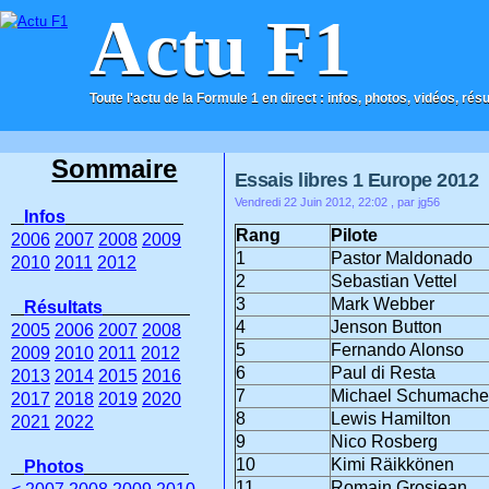
Actu F1
Toute l'actu de la Formule 1 en direct : infos, photos, vidéos, rés
ACCUEIL
CONTACT
Sommaire
Essais libres 1 Europe 2012
Vendredi 22 Juin 2012, 22:02
, par jg56
Infos
Rang
Pilote
2006
2007
2008
2009
1
Pastor Maldonado
2010
2011
2012
2
Sebastian Vettel
3
Mark Webber
Résultats
4
Jenson Button
2005
2006
2007
2008
5
Fernando Alonso
2009
2010
2011
2012
6
Paul di Resta
2013
2014
2015
2016
7
Michael Schumache
2017
2018
2019
2020
8
Lewis Hamilton
2021
2022
9
Nico Rosberg
10
Kimi Räikkönen
Photos
11
Romain Grosjean