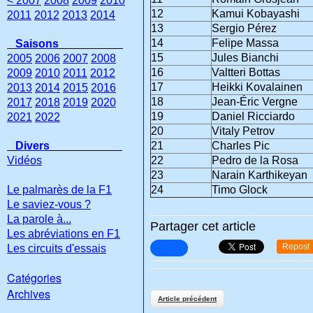
< 2007
2008
2009
2010
12
Kamui Kobayashi
2011
2012
2013
2014
13
Sergio Pérez
14
Felipe Massa
Saisons
15
Jules Bianchi
2005
2006
2007
2008
16
Valtteri Bottas
2009
2010
2011
2012
17
Heikki Kovalainen
2013
2014
2015
2016
18
Jean-Éric Vergne
2017
2018
2019
2020
19
Daniel Ricciardo
2021
2022
20
Vitaly Petrov
Divers
21
Charles Pic
Vidéos
22
Pedro de la Rosa
23
Narain Karthikeyan
Le palmarès de la F1
24
Timo Glock
Le saviez-vous ?
La parole à...
Partager cet article
Les abréviations en F1
Repost
Les circuits d'essais
Catégories
Archives
Article précédent