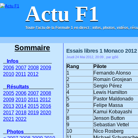
Actu F1
Toute l'actu de la Formule 1 en direct : infos, photos, vidéos, rés
ACCUEIL
CONTACT
Sommaire
Essais libres 1 Monaco 2012
Jeudi 24 Mai 2012, 20:09
, par jg56
Infos
Rang
Pilote
2006
2007
2008
2009
1
Fernando Alonso
2010
2011
2012
2
Romain Grosjean
3
Sergio Pérez
Résultats
4
Lewis Hamilton
2005
2006
2007
2008
5
Pastor Maldonado
2009
2010
2011
2012
6
Felipe Massa
2013
2014
2015
2016
7
Kamui Kobayashi
2017
2018
2019
2020
8
Jenson Button
2021
2022
9
Sebastian Vettel
10
Nico Rosberg
Photos
11
Michael Schumache