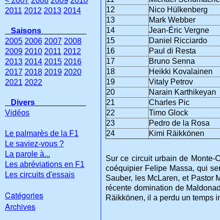
< 2007
2008
2009
2010
12
Nico Hülkenberg
2011
2012
2013
2014
13
Mark Webber
14
Jean-Éric Vergne
Saisons
15
Daniel Ricciardo
2005
2006
2007
2008
16
Paul di Resta
2009
2010
2011
2012
17
Bruno Senna
2013
2014
2015
2016
18
Heikki Kovalainen
2017
2018
2019
2020
19
Vitaly Petrov
2021
2022
20
Narain Karthikeyan
Divers
21
Charles Pic
Vidéos
22
Timo Glock
23
Pedro de la Rosa
Le palmarès de la F1
24
Kimi Räikkönen
Le saviez-vous ?
La parole à...
Sur ce circuit urbain de Monte-Ca
Les abréviations en F1
coéquipier Felipe Massa, qui se
Les circuits d'essais
Sauber, les McLaren, et Pastor M
récente domination de Maldonad
Catégories
Räikkönen, il a perdu un temps im
Archives