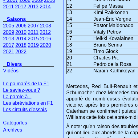
< 2007
2008
2009
2010
12
Felipe Massa
2011
2012
2013
2014
13
Kimi Räikkönen
14
Jean-Éric Vergne
Saisons
15
Pastor Maldonado
2005
2006
2007
2008
16
Vitaly Petrov
2009
2010
2011
2012
17
Heikki Kovalainen
2013
2014
2015
2016
18
Bruno Senna
2017
2018
2019
2020
19
Timo Glock
2021
2022
20
Charles Pic
Divers
21
Pedro de la Rosa
Vidéos
22
Narain Karthikeyan
Le palmarès de la F1
Mercedes, Red Bull-Renault et
Le saviez-vous ?
Schumacher chez Mercedes tand
La parole à...
apporté de nombreuses évolutio
Les abréviations en F1
victoire, après trois premières 
Les circuits d'essais
Caterham se confirment puisqu'p
Williams cette fois cet après-midi
Catégories
À noter qu'en raison des troubles
Archives
qui ont lieu aux abords de la ca