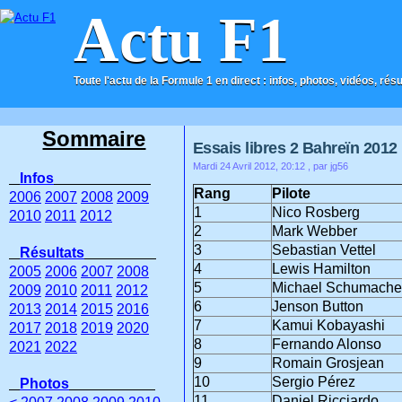
Actu F1
Toute l'actu de la Formule 1 en direct : infos, photos, vidéos, rés
ACCUEIL
CONTACT
Sommaire
Essais libres 2 Bahreïn 2012
Mardi 24 Avril 2012, 20:12
, par jg56
Infos
Rang
Pilote
2006
2007
2008
2009
1
Nico Rosberg
2010
2011
2012
2
Mark Webber
3
Sebastian Vettel
Résultats
4
Lewis Hamilton
2005
2006
2007
2008
5
Michael Schumache
2009
2010
2011
2012
6
Jenson Button
2013
2014
2015
2016
7
Kamui Kobayashi
2017
2018
2019
2020
8
Fernando Alonso
2021
2022
9
Romain Grosjean
10
Sergio Pérez
Photos
11
Daniel Ricciardo