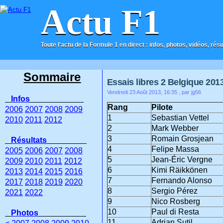
Actu F1
Toute l'actu de la Formule 1 en direct : infos, photos, vidéos, rés
ACCUEIL
CONTACT
Sommaire
Essais libres 2 Belgique 201
Vendredi 23 Août 2013, 16:35
, par jg56
Infos
Rang
Pilote
2006
2007
2008
2009
1
Sebastian Vettel
2010
2011
2012
2
Mark Webber
3
Romain Grosjean
Résultats
4
Felipe Massa
2005
2006
2007
2008
5
Jean-Éric Vergne
2009
2010
2011
2012
6
Kimi Räikkönen
2013
2014
2015
2016
7
Fernando Alonso
2017
2018
2019
2020
8
Sergio Pérez
2021
2022
9
Nico Rosberg
10
Paul di Resta
Photos
11
Adrian Sutil