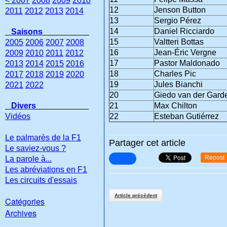
< 2007
2008
2009
2010
12
Jenson Button
2011
2012
2013
2014
13
Sergio Pérez
14
Daniel Ricciardo
Saisons
15
Valtteri Bottas
2005
2006
2007
2008
16
Jean-Éric Vergne
2009
2010
2011
2012
17
Pastor Maldonado
2013
2014
2015
2016
18
Charles Pic
2017
2018
2019
2020
19
Jules Bianchi
2021
2022
20
Giedo van der Gard
Divers
21
Max Chilton
Vidéos
22
Esteban Gutiérrez
Le palmarès de la F1
Partager cet article
Le saviez-vous ?
Repost
La parole à...
Les abréviations en F1
Les circuits d'essais
Article précédent
Catégories
Archives