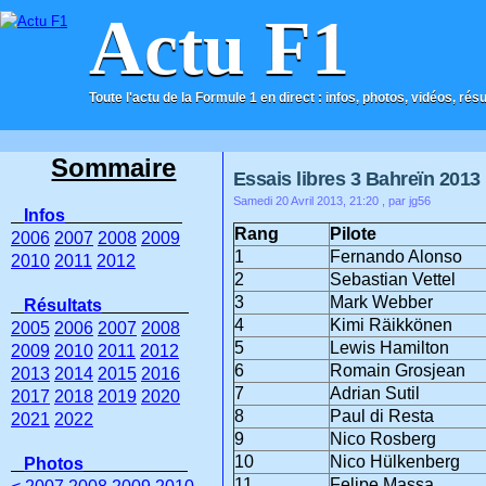
Actu F1
Toute l'actu de la Formule 1 en direct : infos, photos, vidéos, rés
ACCUEIL
CONTACT
Sommaire
Essais libres 3 Bahreïn 2013
Samedi 20 Avril 2013, 21:20
, par jg56
Infos
Rang
Pilote
2006
2007
2008
2009
1
Fernando Alonso
2010
2011
2012
2
Sebastian Vettel
3
Mark Webber
Résultats
4
Kimi Räikkönen
2005
2006
2007
2008
5
Lewis Hamilton
2009
2010
2011
2012
6
Romain Grosjean
2013
2014
2015
2016
7
Adrian Sutil
2017
2018
2019
2020
8
Paul di Resta
2021
2022
9
Nico Rosberg
10
Nico Hülkenberg
Photos
11
Felipe Massa