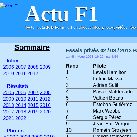
Actu F1
Toute l'actu de la Formule 1 en direct : infos, photos, vidéos, rés
ACCUEIL
CONTACT
Sommaire
Essais privés 02 / 03 / 2013 
Lundi 4 Mars 2013, 19:20
, par jg56
Infos
Rang
Pilote
2006
2007
2008
2009
1
Lewis Hamilton
2010
2011
2012
2
Felipe Massa
3
Adrian Sutil
Résultats
4
Pastor Maldonado
2005
2006
2007
2008
5
Valtteri Bottas
2009
2010
2011
2012
6
Esteban Gutiérrez
2013
2014
2015
2016
7
Mark Webber
2017
2018
2019
2020
8
Sergio Pérez
2021
2022
9
Jean-Éric Vergne
10
Romain Grosjean
Photos
11
Davide Valsecchi