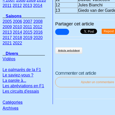
< 2007
2008
2009
2010
12
Jules Bianchi
2011
2012
2013
2014
13
Giedo van der Gard
Saisons
2005
2006
2007
2008
Partager cet article
2009
2010
2011
2012
Repost
2013
2014
2015
2016
2017
2018
2019
2020
2021
2022
Article précédent
Divers
Vidéos
Le palmarès de la F1
Commenter cet article
Le saviez-vous ?
La parole à...
Ajouter un commentaire
Les abréviations en F1
Les circuits d'essais
Catégories
Archives