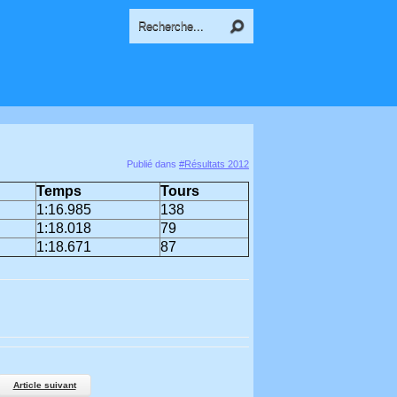
Publié dans
#Résultats 2012
Temps
Tours
1:16.985
138
1:18.018
79
1:18.671
87
Article suivant