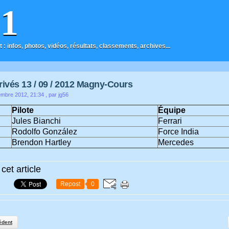
F1
t : infos, photos, vidéos, résultats, classements, archives...
rivés 13 / 09 / 2012 Magny-Cours
embre 2012, 21:34
, par jg56
Pilote
Équipe
Jules Bianchi
Ferrari
Rodolfo González
Force India
Brendon Hartley
Mercedes
cet article
Repost
0
édent