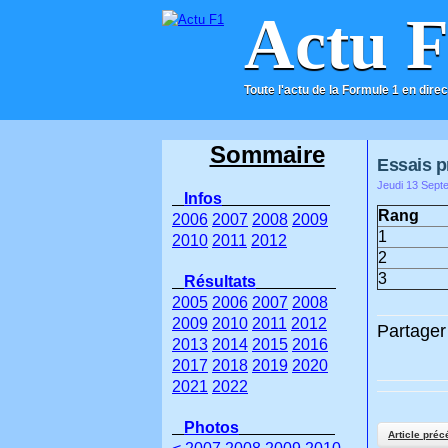
Actu 
Toute l'actu de la Formule 1 en direc
ACCUEIL
CONTACT
Sommaire
Essais p
Jeudi 13 Sept
Infos
Rang
2006
2007
2008
2009
1
2010
2011
2012
2
3
Résultats
2005
2006
2007
2008
2009
2010
2011
2012
Partager 
2013
2014
2015
2016
2017
2018
2019
2020
2021
2022
Photos
Article préc