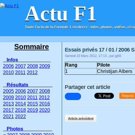
Actu F1
Toute l'actu de la Formule 1 en direct : infos, photos, vidéos, rés
ACCUEIL
CONTACT
Sommaire
Essais privés 17 / 01 / 2006 
Samedi 10 Mars 2012, 17:13
, par jg56
Infos
Rang
Pilote
2006
2007
2008
2009
1
Christijan Albers
2010
2011
2012
Résultats
Partager cet article
2005
2006
2007
2008
Repost
2009
2010
2011
2012
2013
2014
2015
2016
2017
2018
2019
2020
2021
2022
Article précédent
Photos