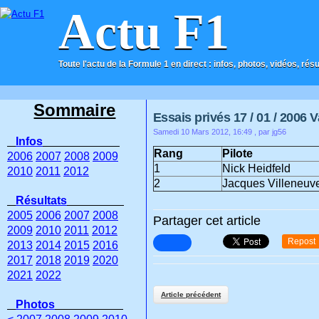
Actu F1
Toute l'actu de la Formule 1 en direct : infos, photos, vidéos, rés
ACCUEIL
CONTACT
Sommaire
Essais privés 17 / 01 / 2006 
Samedi 10 Mars 2012, 16:49
, par jg56
Infos
Rang
Pilote
2006
2007
2008
2009
1
Nick Heidfeld
2010
2011
2012
2
Jacques Villeneuv
Résultats
2005
2006
2007
2008
Partager cet article
2009
2010
2011
2012
Repost
2013
2014
2015
2016
2017
2018
2019
2020
2021
2022
Article précédent
Photos