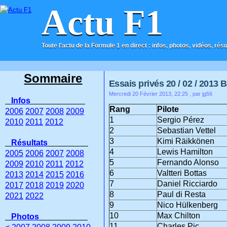
Actu F1
Toute l'actu de la Formule 1 en direct : infos, photos, vidéos, rés
ACCUEIL
CONTACT
Sommaire
Essais privés 20 / 02 / 2013 
Mercredi 20 Février 2013, 22:25
, par jg56
Infos
Rang
Pilote
2006
2007
2008
2009
1
Sergio Pérez
2010
2011
2012
2
Sebastian Vettel
3
Kimi Räikkönen
Résultats
4
Lewis Hamilton
2005
2006
2007
2008
5
Fernando Alonso
2009
2010
2011
2012
6
Valtteri Bottas
2013
2014
2015
2016
7
Daniel Ricciardo
2017
2018
2019
2020
8
Paul di Resta
2021
2022
9
Nico Hülkenberg
10
Max Chilton
Photos
11
Charles Pic